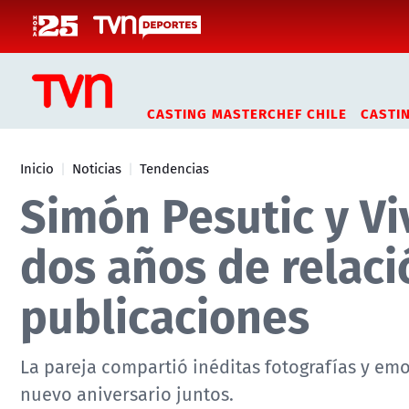
Click acá para ir directamente al contenido
CASTING MASTERCHEF CHILE
CASTI
Inicio
Noticias
Tendencias
Simón Pesutic y Vi
dos años de relac
publicaciones
La pareja compartió inéditas fotografías y e
nuevo aniversario juntos.