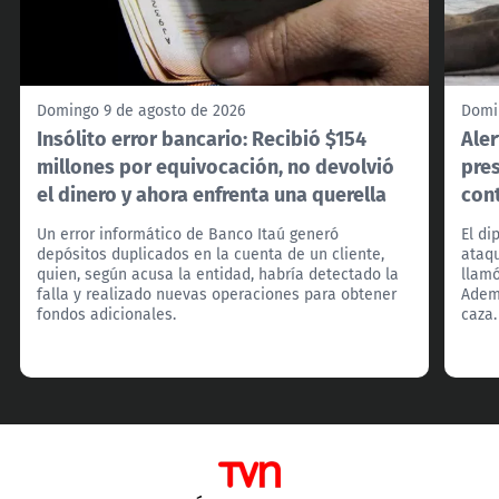
Domingo 9 de agosto de 2026
Domi
Insólito error bancario: Recibió $154
Ale
millones por equivocación, no devolvió
pre
el dinero y ahora enfrenta una querella
con
Un error informático de Banco Itaú generó
El di
depósitos duplicados en la cuenta de un cliente,
ataq
quien, según acusa la entidad, habría detectado la
llamó
falla y realizado nuevas operaciones para obtener
Ademá
fondos adicionales.
caza.