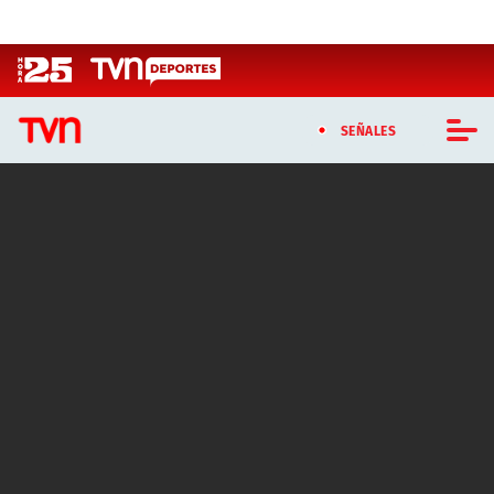
Click acá para ir directamente al contenido
SEÑALES
CASTING MASTERCHEF CHILE
CASTING TVN VERTICAL
TVN VERTICAL
TVN PLAY
PROGRAMAS
TELESERIES