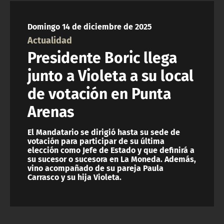
NTV
Domingo 14 de diciembre de 2025
ACTUALIDAD Y TENDENCIAS
Actualidad
Presidente Boric llega
CORPORATIVO Y TRANSPARENCIA
junto a Violeta a su local
de votación en Punta
CANAL DE DENUNCIAS
Arenas
ÁREA DE PROYECTOS
El Mandatario se dirigió hasta su sede de
votación para participar de su última
elección como Jefe de Estado y que definirá a
su sucesor o sucesora en La Moneda. Además,
vino acompañado de su pareja Paula
Carrasco y su hija Violeta.