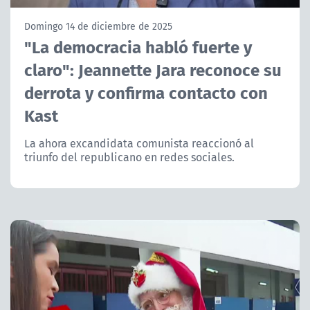
NTV
Domingo 14 de diciembre de 2025
"La democracia habló fuerte y
ACTUALIDAD Y TENDENCIAS
claro": Jeannette Jara reconoce su
derrota y confirma contacto con
CORPORATIVO Y TRANSPARENCIA
Kast
CANAL DE DENUNCIAS
La ahora excandidata comunista reaccionó al
triunfo del republicano en redes sociales.
ÁREA DE PROYECTOS