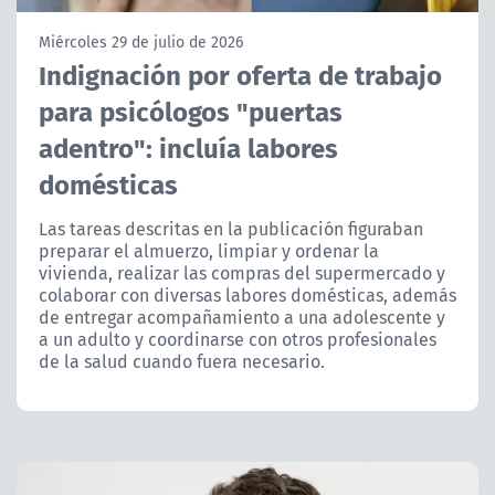
NTV
Miércoles 29 de julio de 2026
Indignación por oferta de trabajo
ACTUALIDAD Y TENDENCIAS
para psicólogos "puertas
adentro": incluía labores
CORPORATIVO Y TRANSPARENCIA
domésticas
CANAL DE DENUNCIAS
Las tareas descritas en la publicación figuraban
preparar el almuerzo, limpiar y ordenar la
ÁREA DE PROYECTOS
vivienda, realizar las compras del supermercado y
colaborar con diversas labores domésticas, además
de entregar acompañamiento a una adolescente y
a un adulto y coordinarse con otros profesionales
de la salud cuando fuera necesario.