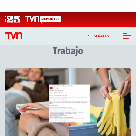
Click acá para ir directamente al contenido
SEÑALES
Trabajo
CASTING MASTERCHEF CHILE
CASTING TVN VERTICAL
Artículos relacionados con Trabajo
TVN VERTICAL
TVN PLAY
PROGRAMAS
TELESERIES