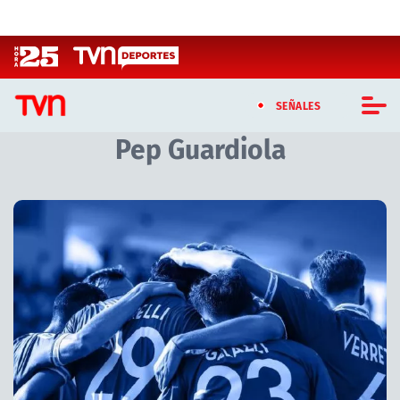
Click acá para ir directamente al contenido
SEÑALES
Pep Guardiola
CASTING MASTERCHEF CHILE
CASTING TVN VERTICAL
Artículos relacionados con Pep Guardiola
TVN VERTICAL
TVN PLAY
PROGRAMAS
TELESERIES