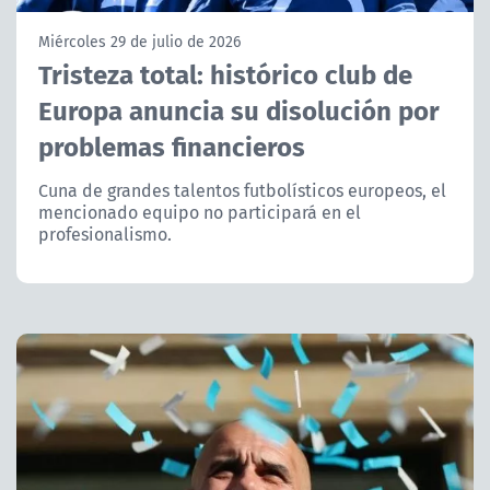
NTV
Miércoles 29 de julio de 2026
Tristeza total: histórico club de
ACTUALIDAD Y TENDENCIAS
Europa anuncia su disolución por
problemas financieros
CORPORATIVO Y TRANSPARENCIA
Cuna de grandes talentos futbolísticos europeos, el
CANAL DE DENUNCIAS
mencionado equipo no participará en el
profesionalismo.
ÁREA DE PROYECTOS