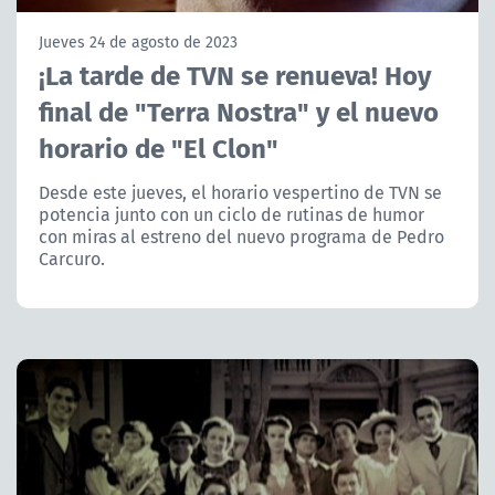
NTV
Jueves 24 de agosto de 2023
¡La tarde de TVN se renueva! Hoy
ACTUALIDAD Y TENDENCIAS
final de "Terra Nostra" y el nuevo
horario de "El Clon"
CORPORATIVO Y TRANSPARENCIA
Desde este jueves, el horario vespertino de TVN se
CANAL DE DENUNCIAS
potencia junto con un ciclo de rutinas de humor
con miras al estreno del nuevo programa de Pedro
ÁREA DE PROYECTOS
Carcuro.