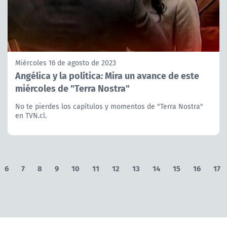
Miércoles 16 de agosto de 2023
Angélica y la política: Mira un avance de este
miércoles de "Terra Nostra"
No te pierdes los capítulos y momentos de "Terra Nostra"
en TVN.cl.
6
7
8
9
10
11
12
13
14
15
16
17