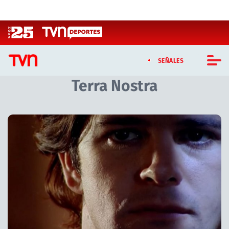
Click acá para ir directamente al contenido
SEÑALES
Terra Nostra
CASTING MASTERCHEF CHILE
CASTING TVN VERTICAL
TVN VERTICAL
TVN PLAY
PROGRAMAS
TELESERIES