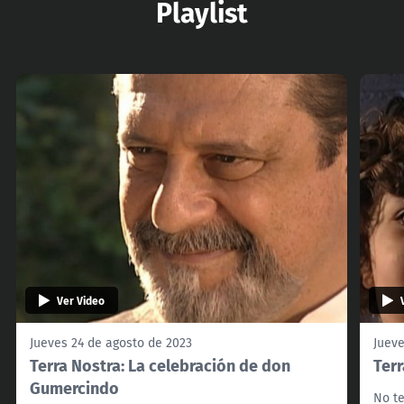
Playlist
Ver Video
Jueves 24 de agosto de 2023
Jueve
Terra Nostra: La celebración de don
Terr
Gumercindo
No te