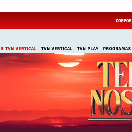
CORPORA
NG TVN VERTICAL
TVN VERTICAL
TVN PLAY
PROGRAMAS