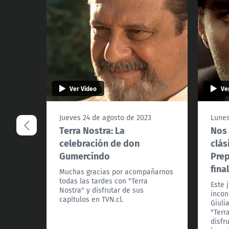
Ver Video
Ve
Jueves 24 de agosto de 2023
Lunes
Terra Nostra: La
Nos
celebración de don
clás
Gumercindo
Prep
fina
Muchas gracias por acompañarnos
todas las tardes con "Terra
Este 
Nostra" y disfrutar de sus
incon
capítulos en TVN.cl.
Giuli
"Terr
disfr