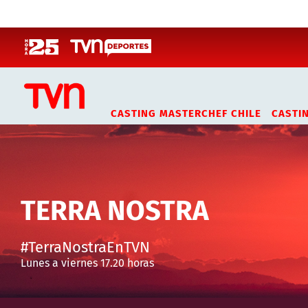
Click acá para ir directamente al contenido
CASTING MASTERCHEF CHILE
CASTI
TERRA NOSTRA
#TerraNostraEnTVN
Lunes a viernes 17.20 horas