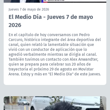
NTV
Jueves 7 de mayo de 2026
El Medio Día - Jueves 7 de mayo
ACTUALIDAD Y TENDENCIAS
2026
CORPORATIVO Y TRANSPARENCIA
En el capítulo de hoy conversamos con Pedro
Carcuro, histórico integrante del área deportiva del
canal, quien relató la lamentable situación que
CANAL DE DENUNCIAS
vivió con un conductor de aplicación que lo
agredió verbalmente mientras se dirigía al canal.
ÁREA DE PROYECTOS
También tuvimos un contacto con Alex Anwandter,
quien se prepara para celebrar sus 20 años de
trayectoria el próximo 29 de agosto en Movistar
Arena. Estoy y más en "El Medio Día" de este jueves.