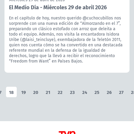
El Medio Día - Miércoles 29 de abril 2026
En el capítulo de hoy, nuestro querido @cuchocubillos nos
sorprende con una nueva edición de “Almorzando en el 7”,
preparando un clásico estofado con arroz que deleita a
todo el equipo. Además, nos visita la encantadora Isidora
Uribe (@laisi_teincluye), exembajadora de la Teletón 2011,
quien nos cuenta cómo se ha convertido en una destacada
referente mundial en la defensa de la igualdad de
derechos, logro que la llevó a recibir el reconocimiento
“Freedom from Want” en Países Bajos.
7
18
19
20
21
22
23
24
25
26
27
2