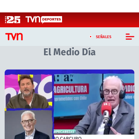
Click acá para ir directamente al contenido
SEÑALES
El Medio Día
CASTING MASTERCHEF CHILE
CASTING TVN VERTICAL
Artículos relacionados con El Medio Día
TVN VERTICAL
TVN PLAY
PROGRAMAS
TELESERIES