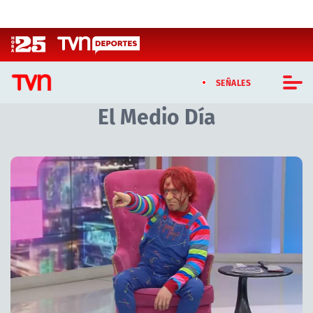
Click acá para ir directamente al contenido
SEÑALES
El Medio Día
CASTING MASTERCHEF CHILE
CASTING TVN VERTICAL
Artículos relacionados con El Medio Día
TVN VERTICAL
TVN PLAY
PROGRAMAS
TELESERIES