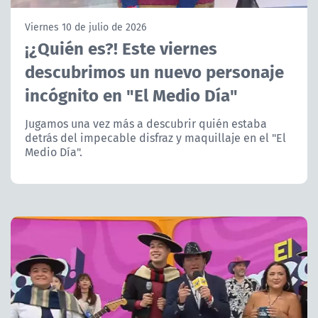
NTV
Viernes 10 de julio de 2026
¡¿Quién es?! Este viernes
ACTUALIDAD Y TENDENCIAS
descubrimos un nuevo personaje
incógnito en "El Medio Día"
CORPORATIVO Y TRANSPARENCIA
Jugamos una vez más a descubrir quién estaba
CANAL DE DENUNCIAS
detrás del impecable disfraz y maquillaje en el "El
Medio Día".
ÁREA DE PROYECTOS