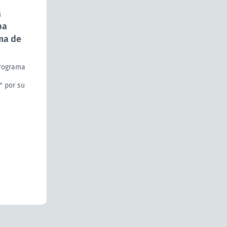
a
ba
ma de
programa
" por su