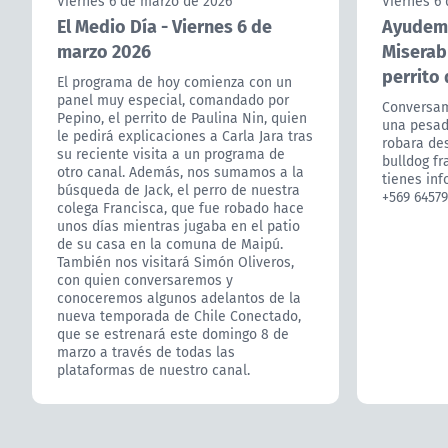
Viernes 6 de marzo de 2026
Viernes 6
El Medio Día - Viernes 6 de
Ayudemo
marzo 2026
Miserab
perrito
El programa de hoy comienza con un
panel muy especial, comandado por
Conversam
Pepino, el perrito de Paulina Nin, quien
una pesadi
le pedirá explicaciones a Carla Jara tras
robara des
su reciente visita a un programa de
bulldog fr
otro canal. Además, nos sumamos a la
tienes inf
búsqueda de Jack, el perro de nuestra
+569 64579
colega Francisca, que fue robado hace
unos días mientras jugaba en el patio
de su casa en la comuna de Maipú.
También nos visitará Simón Oliveros,
con quien conversaremos y
conoceremos algunos adelantos de la
nueva temporada de Chile Conectado,
que se estrenará este domingo 8 de
marzo a través de todas las
plataformas de nuestro canal.