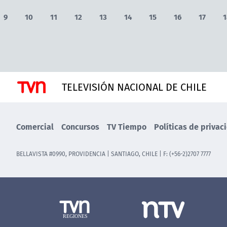
9
10
11
12
13
14
15
16
17
1
TELEVISIÓN NACIONAL DE CHILE
Comercial
Concursos
TV Tiempo
Políticas de privac
BELLAVISTA #0990, PROVIDENCIA | SANTIAGO, CHILE | F: (+56-2)2707 7777