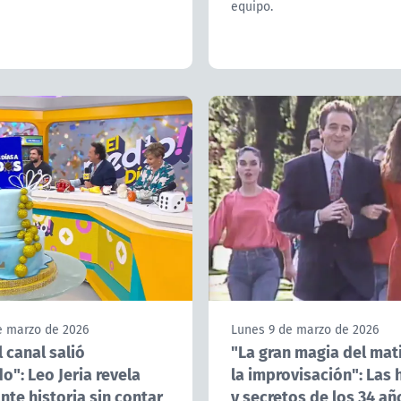
equipo.
e marzo de 2026
Lunes 9 de marzo de 2026
 canal salió
"La gran magia del mati
o": Leo Jeria revela
la improvisación": Las 
te historia sin contar
y secretos de los 34 añ