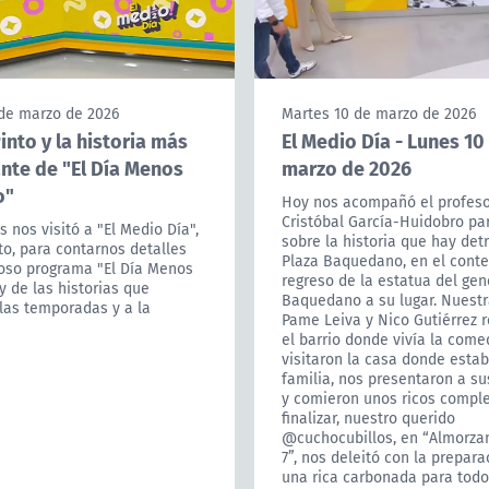
 de marzo de 2026
Martes 10 de marzo de 2026
into y la historia más
El Medio Día - Lunes 10
nte de "El Día Menos
marzo de 2026
o"
Hoy nos acompañó el profeso
Cristóbal García-Huidobro pa
s nos visitó a "El Medio Día",
sobre la historia que hay det
to, para contarnos detalles
Plaza Baquedano, en el conte
toso programa "El Día Menos
regreso de la estatua del gen
 de las historias que
Baquedano a su lugar. Nuestr
las temporadas y a la
Pame Leiva y Nico Gutiérrez r
el barrio donde vivía la come
visitaron la casa donde esta
familia, nos presentaron a su
y comieron unos ricos comple
finalizar, nuestro querido
@cuchocubillos, en “Almorza
7”, nos deleitó con la prepara
una rica carbonada para todo