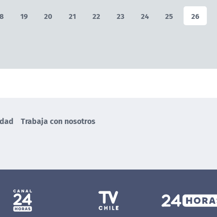
8
19
20
21
22
23
24
25
26
idad
Trabaja con nosotros