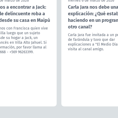
 de marzo de 2026
Viernes 6 de marzo de 2026
s a encontrar a Jack:
Carla Jara nos debe un
le delincuente roba a
explicación: ¿Qué esta
 desde su casa en Maipú
haciendo en un progra
otro canal?
os con Francisca quien vive
lla luego que un sujeto
Carla Jara fue invitada a un 
de su hogar a Jack, un
de farándula y tuvo que dar
ancés en Villa Alto Jahuel. Si
explicaciones a "El Medio Día
ormación, por favor llama al
visita al canal amigo.
668 - +569 96263399.