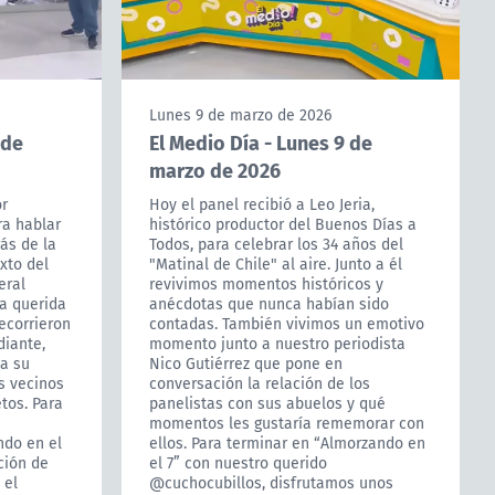
Lunes 9 de marzo de 2026
 de
El Medio Día - Lunes 9 de
marzo de 2026
r
Hoy el panel recibió a Leo Jeria,
ra hablar
histórico productor del Buenos Días a
rás de la
Todos, para celebrar los 34 años del
xto del
"Matinal de Chile" al aire. Junto a él
eral
revivimos momentos históricos y
a querida
anécdotas que nunca habían sido
ecorrieron
contadas. También vivimos un emotivo
diante,
momento junto a nuestro periodista
ba su
Nico Gutiérrez que pone en
s vecinos
conversación la relación de los
tos. Para
panelistas con sus abuelos y qué
momentos les gustaría rememorar con
ndo en el
ellos. Para terminar en “Almorzando en
ción de
el 7” con nuestro querido
 el
@cuchocubillos, disfrutamos unos