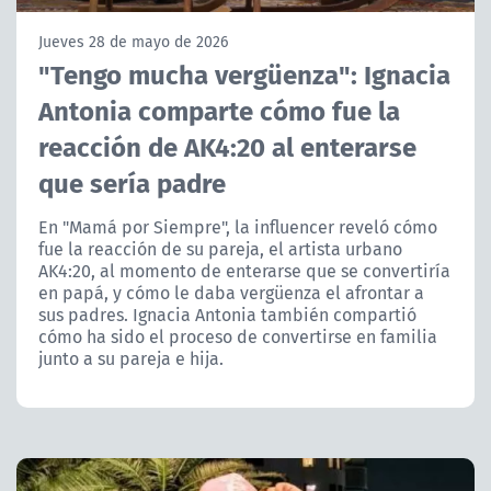
NTV
Jueves 28 de mayo de 2026
"Tengo mucha vergüenza": Ignacia
ACTUALIDAD Y TENDENCIAS
Antonia comparte cómo fue la
reacción de AK4:20 al enterarse
CORPORATIVO Y TRANSPARENCIA
que sería padre
CANAL DE DENUNCIAS
En "Mamá por Siempre", la influencer reveló cómo
fue la reacción de su pareja, el artista urbano
ÁREA DE PROYECTOS
AK4:20, al momento de enterarse que se convertiría
en papá, y cómo le daba vergüenza el afrontar a
sus padres. Ignacia Antonia también compartió
cómo ha sido el proceso de convertirse en familia
junto a su pareja e hija.