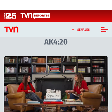
Click acá para ir directamente al contenido
SEÑALES
AK4:20
CASTING MASTERCHEF CHILE
CASTING TVN VERTICAL
Artículos relacionados con AK4:20
TVN VERTICAL
TVN PLAY
PROGRAMAS
TELESERIES