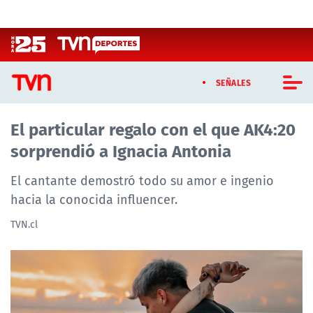
Click acá para ir directamente al contenido
SEÑALES
El particular regalo con el que AK4:20
CASTING MASTERCHEF CHILE
sorprendió a Ignacia Antonia
CASTING TVN VERTICAL
El cantante demostró todo su amor e ingenio
TVN VERTICAL
hacia la conocida influencer.
TVN.cl
TVN PLAY
PROGRAMAS
TELESERIES