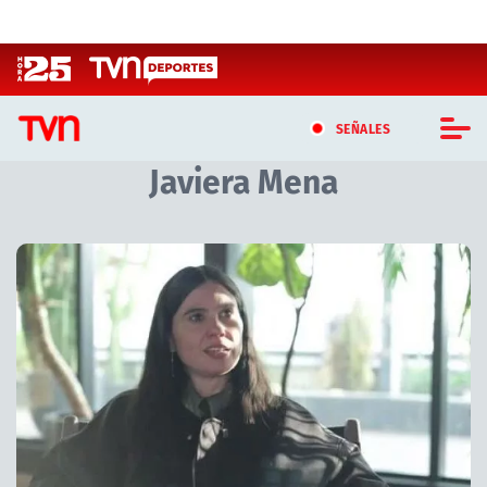
Click acá para ir directamente al contenido
SEÑALES
Javiera Mena
CASTING MASTERCHEF CHILE
CASTING TVN VERTICAL
Artículos relacionados con Javiera Mena
TVN VERTICAL
TVN PLAY
PROGRAMAS
TELESERIES