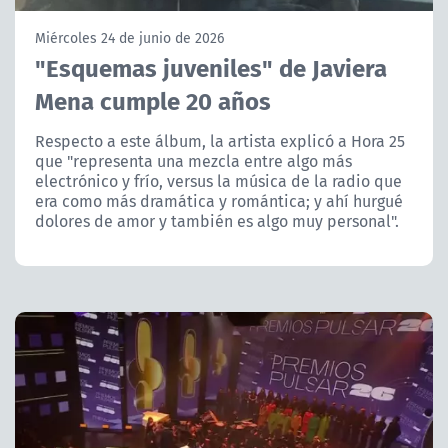
NTV
Miércoles 24 de junio de 2026
"Esquemas juveniles" de Javiera
ACTUALIDAD Y TENDENCIAS
Mena cumple 20 años
CORPORATIVO Y TRANSPARENCIA
Respecto a este álbum, la artista explicó a Hora 25
que "representa una mezcla entre algo más
electrónico y frío, versus la música de la radio que
CANAL DE DENUNCIAS
era como más dramática y romántica; y ahí hurgué
dolores de amor y también es algo muy personal".
ÁREA DE PROYECTOS