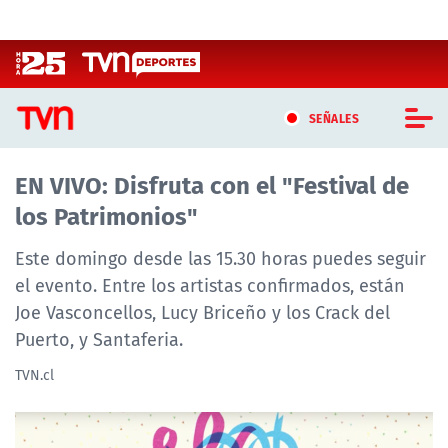
Click acá para ir directamente al contenido
SEÑALES
EN VIVO: Disfruta con el "Festival de
CASTING MASTERCHEF CHILE
los Patrimonios"
CASTING TVN VERTICAL
Este domingo desde las 15.30 horas puedes seguir
TVN VERTICAL
el evento. Entre los artistas confirmados, están
Joe Vasconcellos, Lucy Briceño y los Crack del
TVN PLAY
Puerto, y Santaferia.
PROGRAMAS
TVN.cl
TELESERIES