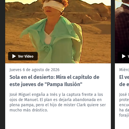
Ver Video
Jueves 6 de agosto de 2026
Miérc
Sola en el desierto: Mira el capítulo de
El v
este jueves de "Pampa Ilusión"
de 
José Miguel engaña a Inés y la captura frente a los
José 
ojos de Manuel. El plan es dejarla abandonada en
prote
plena pampa, pero el hijo de mister Clark quiere ser
encue
mucho más drástico.
ha da
foraj