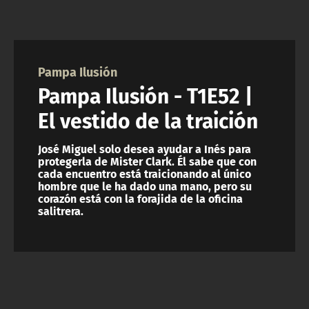
NTV
ACTUALIDAD Y TENDENCIAS
Pampa Ilusión
Pampa Ilusión - T1E52 |
CORPORATIVO Y TRANSPARENCIA
El vestido de la traición
CANAL DE DENUNCIAS
José Miguel solo desea ayudar a Inés para
protegerla de Mister Clark. Él sabe que con
ÁREA DE PROYECTOS
cada encuentro está traicionando al único
hombre que le ha dado una mano, pero su
corazón está con la forajida de la oficina
salitrera.