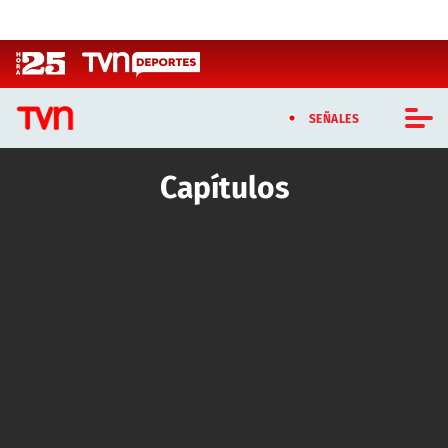
Click acá para ir directamente al contenido
SEÑALES
Capítulos
CASTING MASTERCHEF CHILE
Artículos relacionados con Capítulos
CASTING TVN VERTICAL
TVN VERTICAL
TVN PLAY
PROGRAMAS
TELESERIES