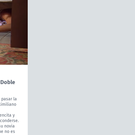
| Doble
 pasar la
ximiliano
encita y
sconderse.
su novia
ue no es