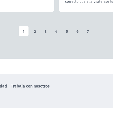
correcto que ella visite ese lu
1
2
3
4
5
6
7
idad
Trabaja con nosotros