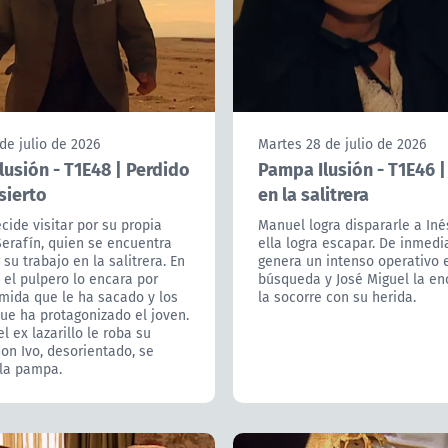
de julio de 2026
Martes 28 de julio de 2026
usión - T1E48 | Perdido
Pampa Ilusión - T1E46 |
sierto
en la salitrera
cide visitar por su propia
Manuel logra dispararle a Iné
erafín, quien se encuentra
ella logra escapar. De inmedi
 su trabajo en la salitrera. En
genera un intenso operativo 
 el pulpero lo encara por
búsqueda y José Miguel la en
mida que le ha sacado y los
la socorre con su herida.
ue ha protagonizado el joven.
l ex lazarillo le roba su
on Ivo, desorientado, se
 la pampa.