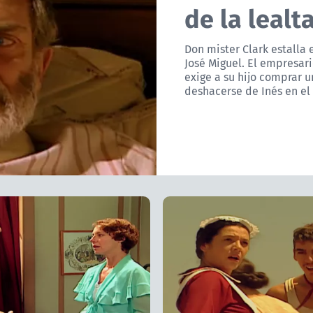
de la lealt
Don mister Clark estalla 
José Miguel. El empresar
exige a su hijo comprar 
deshacerse de Inés en el 