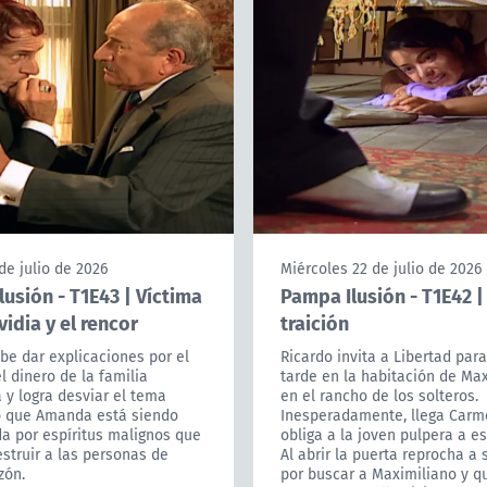
de julio de 2026
Miércoles 22 de julio de 2026
usión - T1E43 | Víctima
Pampa Ilusión - T1E42 
vidia y el rencor
traición
be dar explicaciones por el
Ricardo invita a Libertad para
l dinero de la familia
tarde en la habitación de Ma
 y logra desviar el tema
en el rancho de los solteros.
 que Amanda está siendo
Inesperadamente, llega Carm
a por espíritus malignos que
obliga a la joven pulpera a e
struir a las personas de
Al abrir la puerta reprocha a 
zón.
por buscar a Maximiliano y q