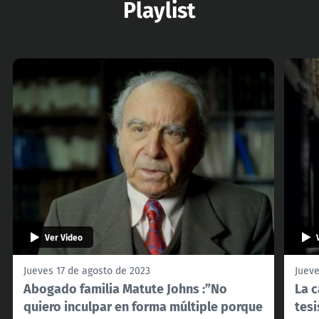
Playlist
Ver Video
Jueves 17 de agosto de 2023
Jueve
Abogado familia Matute Johns :”No
La c
quiero inculpar en forma múltiple porque
tesi