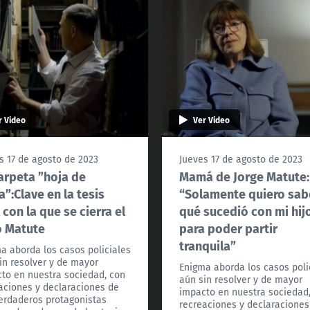
r Video
Ver Video
s 17 de agosto de 2023
Jueves 17 de agosto de 2023
arpeta ”hoja de
Mamá de Jorge Matute:
a”:Clave en la tesis
“Solamente quiero sab
l con la que se cierra el
qué sucedió con mi hij
o Matute
para poder partir
tranquila”
a aborda los casos policiales
in resolver y de mayor
Enigma aborda los casos poli
to en nuestra sociedad, con
aún sin resolver y de mayor
aciones y declaraciones de
impacto en nuestra sociedad
erdaderos protagonistas
recreaciones y declaraciones