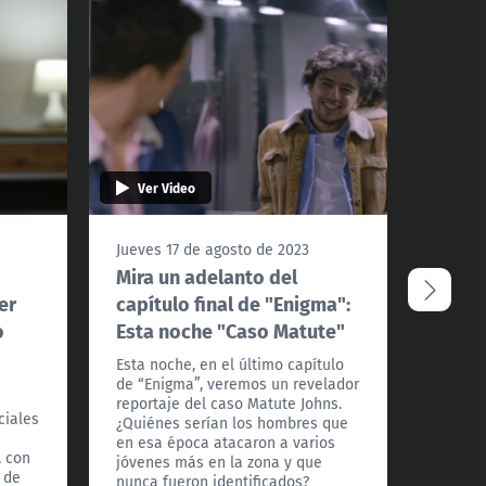
Ver Video
Ver 
Jueves 17 de agosto de 2023
Jueves
Mira un adelanto del
Hoy c
er
capítulo final de "Enigma":
"Enig
o
Esta noche "Caso Matute"
Esta no
de "En
Esta noche, en el último capítulo
reporta
de “Enigma”, veremos un revelador
No te p
reportaje del caso Matute Johns.
"Enigm
ciales
¿Quiénes serían los hombres que
del ca
en esa época atacaron a varios
, con
jóvenes más en la zona y que
 de
nunca fueron identificados?