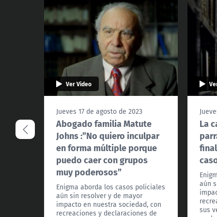
Ver Video
Ve
Jueves 17 de agosto de 2023
Jueve
Abogado familia Matute
La c
Johns :”No quiero inculpar
parr
en forma múltiple porque
fina
puedo caer con grupos
cas
muy poderosos”
Enigm
aún s
Enigma aborda los casos policiales
impac
aún sin resolver y de mayor
recre
impacto en nuestra sociedad, con
sus v
recreaciones y declaraciones de