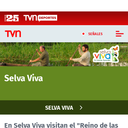
Click acá para ir directamente al contenido
SEÑALES
CASTING MASTERCHEF CHILE
CASTING TVN VERTICAL
Selva Viva
TVN VERTICAL
TVN PLAY
SELVA VIVA
PROGRAMAS
TELESERIES
En Selva Viva visitan el "Reino de las