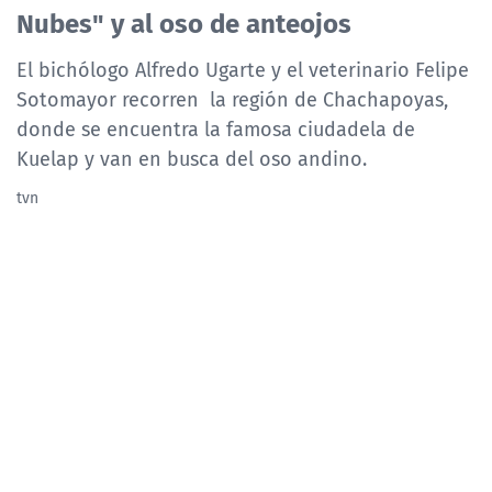
Nubes" y al oso de anteojos
NTV
El bichólogo Alfredo Ugarte y el veterinario Felipe
ACTUALIDAD Y TENDENCIAS
Sotomayor recorren la región de Chachapoyas,
donde se encuentra la famosa ciudadela de
CORPORATIVO Y TRANSPARENCIA
Kuelap y van en busca del oso andino.
tvn
CANAL DE DENUNCIAS
ÁREA DE PROYECTOS