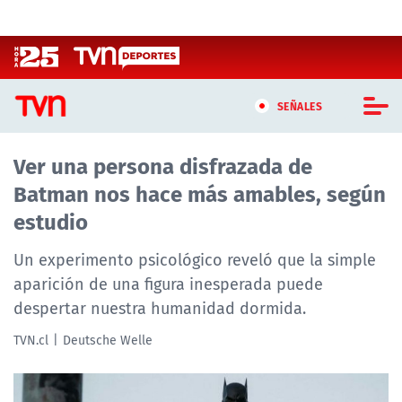
Click acá para ir directamente al contenido
SEÑALES
Ver una persona disfrazada de
CASTING MASTERCHEF CHILE
Batman nos hace más amables, según
CASTING TVN VERTICAL
estudio
TVN VERTICAL
Un experimento psicológico reveló que la simple
aparición de una figura inesperada puede
TVN PLAY
despertar nuestra humanidad dormida.
PROGRAMAS
TVN.cl
Deutsche Welle
TELESERIES