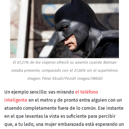
El 67,21% de los viajeros ofreció su asiento cuando Batman
estaba presente, comparado con el 37,66% sin el superhéroe.
Imagen: Peter Ekvall/Pond5 Images/IMAGO
Un ejemplo sencillo: vas mirando
el teléfono
inteligente
en el metro y de pronto entra alguien con un
atuendo completamente fuera de lo común. Ese instante
en el que levantas la vista es suficiente para percibir
que, a tu lado, una mujer embarazada está esperando un