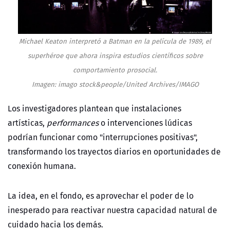
Michael Keaton interpretó a Batman en la película de 1989, el
superhéroe que ahora inspira estudios científicos sobre
comportamiento prosocial.
Imagen: imago stock&people/United Archives/IMAGO
Los investigadores plantean que instalaciones
artísticas,
performances
o intervenciones lúdicas
podrían funcionar como "interrupciones positivas",
transformando los trayectos diarios en oportunidades de
conexión humana.
La idea, en el fondo, es aprovechar el poder de lo
inesperado para reactivar nuestra capacidad natural de
cuidado hacia los demás.