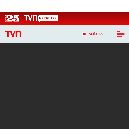
Click acá para ir directamente al contenido
SEÑALES
CASTING MASTERCHEF CHILE
CASTING TVN VERTICAL
TVN VERTICAL
TVN PLAY
PROGRAMAS
TELESERIES