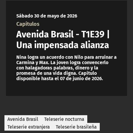
NTV
Sábado 30 de mayo de 2026
ACTUALIDAD Y TENDENCIAS
Capítulos
Avenida Brasil - T1E39 |
CORPORATIVO Y TRANSPARENCIA
Una impensada alianza
CANAL DE DENUNCIAS
Nina logra un acuerdo con Nilo para arruinar a
Carmina y Max. La joven logra convencerlo
con halagadoras palabras, dinero y la
ÁREA DE PROYECTOS
promesa de una vida digna. Capítulo
disponible hasta el 07 de junio de 2026.
Avenida Brasil
Teleserie nocturna
Teleserie extranjera
Teleserie brasileña