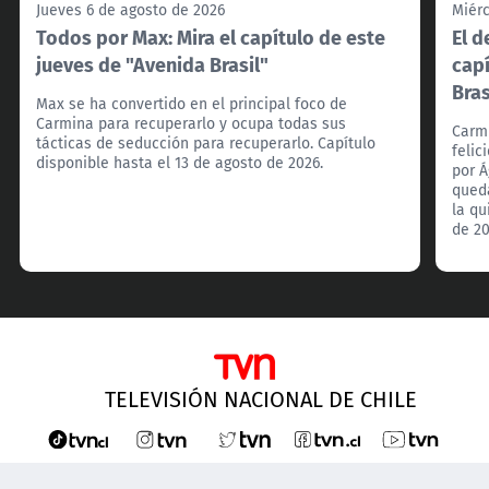
Jueves 6 de agosto de 2026
Miérc
Todos por Max: Mira el capítulo de este
El d
jueves de "Avenida Brasil"
capí
Bras
Max se ha convertido en el principal foco de
Carmina para recuperarlo y ocupa todas sus
Carmi
tácticas de seducción para recuperarlo. Capítulo
feli
disponible hasta el 13 de agosto de 2026.
por Á
qued
la qu
de 20
TELEVISIÓN NACIONAL DE CHILE