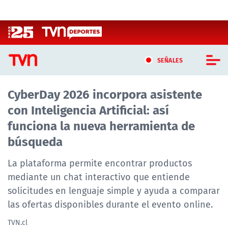
Click acá para ir directamente al contenido
SEÑALES
CyberDay 2026 incorpora asistente
CASTING MASTERCHEF CHILE
con Inteligencia Artificial: así
CASTING TVN VERTICAL
funciona la nueva herramienta de
búsqueda
TVN VERTICAL
La plataforma permite encontrar productos
TVN PLAY
mediante un chat interactivo que entiende
solicitudes en lenguaje simple y ayuda a comparar
PROGRAMAS
las ofertas disponibles durante el evento online.
TELESERIES
TVN.cl