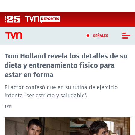
Click acá para ir directamente al contenido
SEÑALES
Tom Holland revela los detalles de su
CASTING MASTERCHEF CHILE
dieta y entrenamiento físico para
CASTING TVN VERTICAL
estar en forma
TVN VERTICAL
El actor confesó que en su rutina de ejercicio
intenta "ser estricto y saludable".
TVN PLAY
TVN
PROGRAMAS
TELESERIES