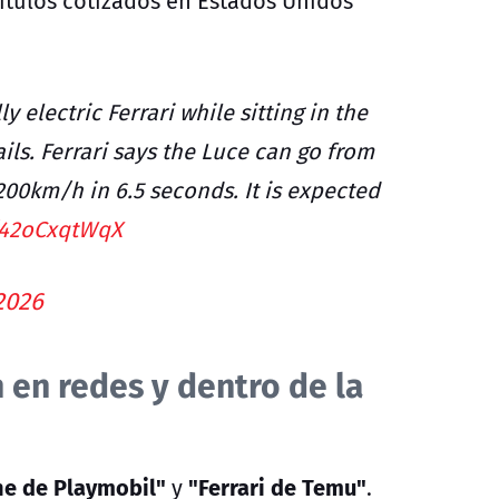
títulos cotizados en Estados Unidos
ly electric Ferrari while sitting in the
ails. Ferrari says the Luce can go from
200km/h in 6.5 seconds. It is expected
m/42oCxqtWqX
2026
n en redes y dentro de la
e de Playmobil"
"Ferrari de Temu"
y
.