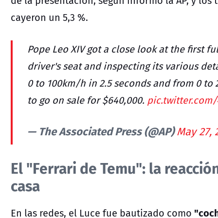
de la presentación, según informó la AP, y los 
cayeron un 5,3 %.
Pope Leo XIV got a close look at the first ful
driver's seat and inspecting its various det
0 to 100km/h in 2.5 seconds and from 0 to 
to go on sale for $640,000.
pic.twitter.co
— The Associated Press (@AP)
May 27, 
El "Ferrari de Temu": la reacció
casa
"coch
En las redes, el Luce fue bautizado como