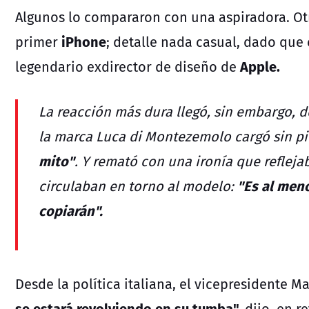
Algunos lo compararon con una aspiradora. Otr
iPhone
primer
; detalle nada casual, dado que 
Apple.
legendario exdirector de diseño
de
La reacción más dura llegó, sin embargo, d
la marca Luca di Montezemolo cargó sin p
mito"
. Y remató con una ironía que reflejab
"Es al men
circulaban en torno al modelo:
copiarán".
Desde la política italiana, el vicepresidente
Ma
se estará revolviendo en su tumba",
dijo, en r