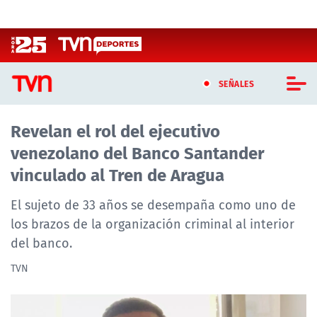
Click acá para ir directamente al contenido
SEÑALES
Revelan el rol del ejecutivo
CASTING MASTERCHEF CHILE
venezolano del Banco Santander
CASTING TVN VERTICAL
vinculado al Tren de Aragua
TVN VERTICAL
El sujeto de 33 años se desempaña como uno de
los brazos de la organización criminal al interior
TVN PLAY
del banco.
PROGRAMAS
TVN
TELESERIES