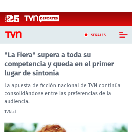
Click acá para ir directamente al contenido
SEÑALES
"La Fiera" supera a toda su
CASTING MASTERCHEF CHILE
competencia y queda en el primer
CASTING TVN VERTICAL
lugar de sintonía
TVN VERTICAL
La apuesta de ficción nacional de TVN continúa
consolidándose entre las preferencias de la
TVN PLAY
audiencia.
PROGRAMAS
TVN.cl
TELESERIES