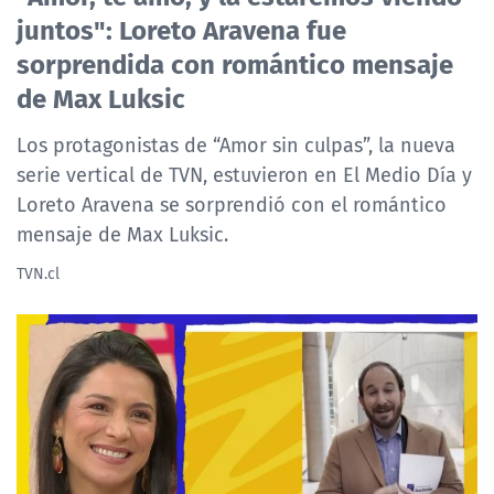
juntos": Loreto Aravena fue
ACTUALIDAD Y TENDENCIAS
sorprendida con romántico mensaje
de Max Luksic
CORPORATIVO Y TRANSPARENCIA
Los protagonistas de “Amor sin culpas”, la nueva
CANAL DE DENUNCIAS
serie vertical de TVN, estuvieron en El Medio Día y
Loreto Aravena se sorprendió con el romántico
ÁREA DE PROYECTOS
mensaje de Max Luksic.
TVN.cl