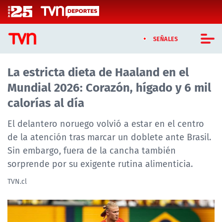
Click acá para ir directamente al contenido
SEÑALES
La estricta dieta de Haaland en el
CASTING MASTERCHEF CHILE
Mundial 2026: Corazón, hígado y 6 mil
CASTING TVN VERTICAL
calorías al día
TVN VERTICAL
El delantero noruego volvió a estar en el centro
de la atención tras marcar un doblete ante Brasil.
TVN PLAY
Sin embargo, fuera de la cancha también
sorprende por su exigente rutina alimenticia.
PROGRAMAS
TVN.cl
TELESERIES
NTV