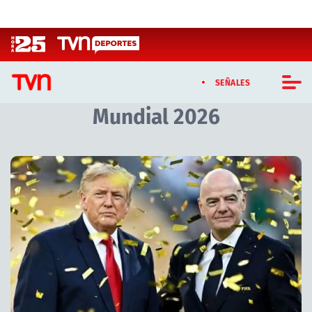
Click acá para ir directamente al contenido
SEÑALES
Mundial 2026
CASTING MASTERCHEF CHILE
CASTING TVN VERTICAL
Artículos relacionados con Mundial 2026
TVN VERTICAL
TVN PLAY
PROGRAMAS
TELESERIES