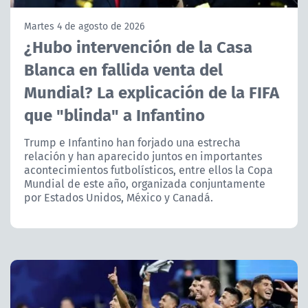
NTV
Martes 4 de agosto de 2026
¿Hubo intervención de la Casa
ACTUALIDAD Y TENDENCIAS
Blanca en fallida venta del
Mundial? La explicación de la FIFA
CORPORATIVO Y TRANSPARENCIA
que "blinda" a Infantino
CANAL DE DENUNCIAS
Trump e Infantino han forjado una estrecha
relación y han aparecido juntos en importantes
ÁREA DE PROYECTOS
acontecimientos futbolísticos, entre ellos la Copa
Mundial de este año, organizada conjuntamente
por Estados Unidos, México y Canadá.