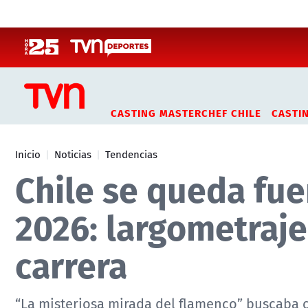
Click acá para ir directamente al contenido
CASTING MASTERCHEF CHILE
CASTI
Inicio
Noticias
Tendencias
Chile se queda fue
2026: largometraje
carrera
“La misteriosa mirada del flamenco” buscaba c