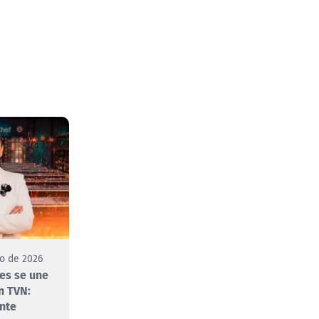
to de 2026
es se une
n TVN:
nte