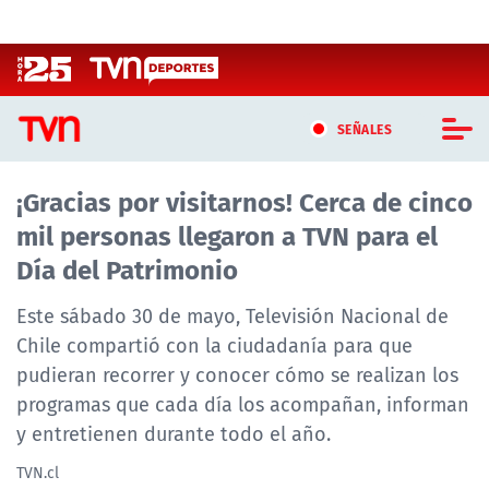
Click acá para ir directamente al contenido
SEÑALES
¡Gracias por visitarnos! Cerca de cinco
CASTING MASTERCHEF CHILE
mil personas llegaron a TVN para el
CASTING TVN VERTICAL
Día del Patrimonio
TVN VERTICAL
Este sábado 30 de mayo, Televisión Nacional de
Chile compartió con la ciudadanía para que
TVN PLAY
pudieran recorrer y conocer cómo se realizan los
programas que cada día los acompañan, informan
PROGRAMAS
y entretienen durante todo el año.
TELESERIES
TVN.cl