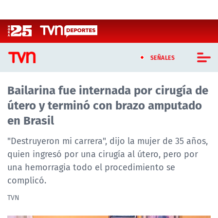
Click acá para ir directamente al contenido
SEÑALES
Bailarina fue internada por cirugía de
CASTING MASTERCHEF CHILE
útero y terminó con brazo amputado
CASTING TVN VERTICAL
en Brasil
TVN VERTICAL
"Destruyeron mi carrera", dijo la mujer de 35 años,
quien ingresó por una cirugía al útero, pero por
TVN PLAY
una hemorragia todo el procedimiento se
complicó.
PROGRAMAS
TVN
TELESERIES