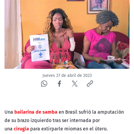
NTV
ACTUALIDAD Y TENDENCIAS
CORPORATIVO Y TRANSPARENCIA
CANAL DE DENUNCIAS
ÁREA DE PROYECTOS
Jueves 27 de abril de 2023
bailarina de samba
Una
en Brasil sufrió la amputación
de su brazo izquierdo tras ser internada por
cirugía
una
para extirparle miomas en el útero.