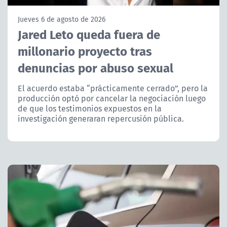
NTV
Jueves 6 de agosto de 2026
Jared Leto queda fuera de
ACTUALIDAD Y TENDENCIAS
millonario proyecto tras
denuncias por abuso sexual
CORPORATIVO Y TRANSPARENCIA
El acuerdo estaba “prácticamente cerrado”, pero la
CANAL DE DENUNCIAS
producción optó por cancelar la negociación luego
de que los testimonios expuestos en la
ÁREA DE PROYECTOS
investigación generaran repercusión pública.