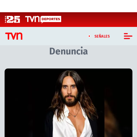
Click acá para ir directamente al contenido
SEÑALES
Denuncia
CASTING MASTERCHEF CHILE
CASTING TVN VERTICAL
Artículos relacionados con Denuncia
TVN VERTICAL
TVN PLAY
PROGRAMAS
TELESERIES