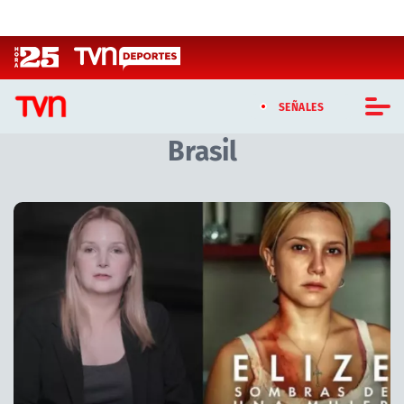
Click acá para ir directamente al contenido
SEÑALES
Brasil
CASTING MASTERCHEF CHILE
CASTING TVN VERTICAL
Artículos relacionados con Brasil
TVN VERTICAL
TVN PLAY
PROGRAMAS
TELESERIES