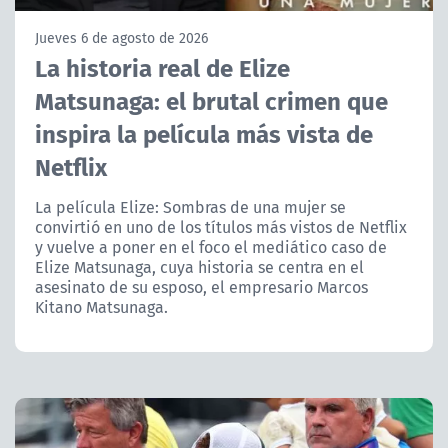
NTV
Jueves 6 de agosto de 2026
La historia real de Elize
ACTUALIDAD Y TENDENCIAS
Matsunaga: el brutal crimen que
inspira la película más vista de
CORPORATIVO Y TRANSPARENCIA
Netflix
CANAL DE DENUNCIAS
La película Elize: Sombras de una mujer se
convirtió en uno de los títulos más vistos de Netflix
ÁREA DE PROYECTOS
y vuelve a poner en el foco el mediático caso de
Elize Matsunaga, cuya historia se centra en el
asesinato de su esposo, el empresario Marcos
Kitano Matsunaga.