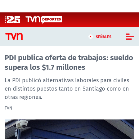
Click acá para ir directamente al contenido
SEÑALES
PDI publica oferta de trabajos: sueldo
CASTING MASTERCHEF CHILE
supera los $1.7 millones
CASTING TVN VERTICAL
La PDI publicó alternativas laborales para civiles
TVN VERTICAL
en distintos puestos tanto en Santiago como en
otras regiones.
TVN PLAY
TVN
PROGRAMAS
TELESERIES