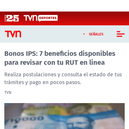
Click acá para ir directamente al contenido
SEÑALES
Bonos IPS: 7 beneficios disponibles
CASTING MASTERCHEF CHILE
para revisar con tu RUT en línea
CASTING TVN VERTICAL
Realiza postulaciones y consulta el estado de tus
TVN VERTICAL
trámites y pago en pocos pasos.
TVN
TVN PLAY
PROGRAMAS
TELESERIES