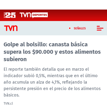
Click acá para ir directamente al contenido
SEÑALES
Golpe al bolsillo: canasta básica
CASTING MASTERCHEF CHILE
supera los $90.000 y estos alimentos
CASTING TVN VERTICAL
subieron
TVN VERTICAL
El reporte también detalla que en marzo el
indicador subió 0,5%, mientras que en el último
TVN PLAY
año acumula un alza de 4,1%, reflejando la
persistente presión en el precio de los alimentos
PROGRAMAS
básicos.
TELESERIES
TVN.cl