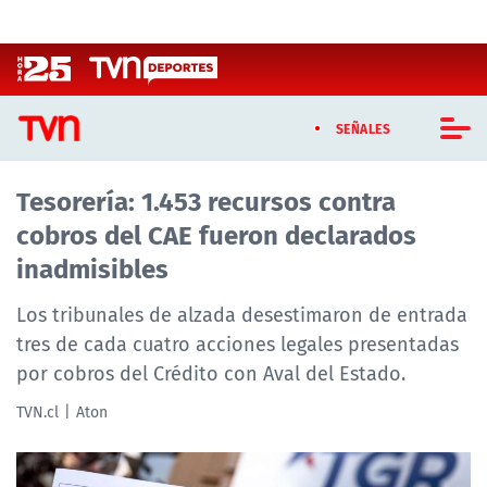
Click acá para ir directamente al contenido
SEÑALES
Tesorería: 1.453 recursos contra
CASTING MASTERCHEF CHILE
cobros del CAE fueron declarados
CASTING TVN VERTICAL
inadmisibles
TVN VERTICAL
Los tribunales de alzada desestimaron de entrada
tres de cada cuatro acciones legales presentadas
TVN PLAY
por cobros del Crédito con Aval del Estado.
PROGRAMAS
TVN.cl
Aton
TELESERIES