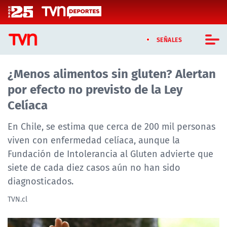
Click acá para ir directamente al contenido
SEÑALES
¿Menos alimentos sin gluten? Alertan
CASTING MASTERCHEF CHILE
por efecto no previsto de la Ley
CASTING TVN VERTICAL
Celíaca
TVN VERTICAL
En Chile, se estima que cerca de 200 mil personas
viven con enfermedad celíaca, aunque la
TVN PLAY
Fundación de Intolerancia al Gluten advierte que
siete de cada diez casos aún no han sido
PROGRAMAS
diagnosticados.
TELESERIES
TVN.cl
NTV