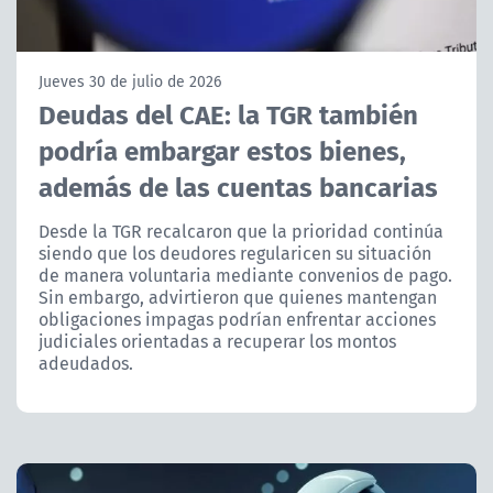
NTV
ACTUALIDAD Y TENDENCIAS
Jueves 30 de julio de 2026
Deudas del CAE: la TGR también
podría embargar estos bienes,
CORPORATIVO Y TRANSPARENCIA
además de las cuentas bancarias
CANAL DE DENUNCIAS
Desde la TGR recalcaron que la prioridad continúa
siendo que los deudores regularicen su situación
ÁREA DE PROYECTOS
de manera voluntaria mediante convenios de pago.
Sin embargo, advirtieron que quienes mantengan
obligaciones impagas podrían enfrentar acciones
judiciales orientadas a recuperar los montos
adeudados.