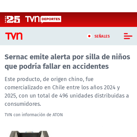
Click acá para ir directamente al contenido
SEÑALES
Sernac emite alerta por silla de niños
CASTING MASTERCHEF CHILE
que podría fallar en accidentes
CASTING TVN VERTICAL
Este producto, de origen chino, fue
TVN VERTICAL
comercializado en Chile entre los años 2024 y
2025, con un total de 496 unidades distribuidas a
TVN PLAY
consumidores.
PROGRAMAS
TVN con información de ATON
TELESERIES