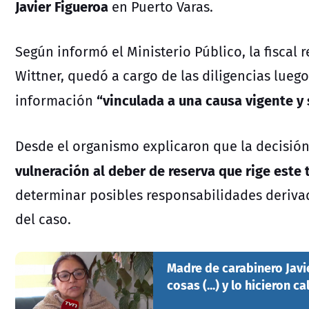
Javier Figueroa
en Puerto Varas.
Según informó el Ministerio Público, la fiscal 
Wittner
, quedó a cargo de las diligencias lueg
“vinculada a una causa vigente y s
información
Desde el organismo explicaron que la decisió
vulneración al deber de reserva que rige este 
determinar posibles responsabilidades deriva
del caso.
Madre de carabinero Javie
cosas (...) y lo hicieron ca