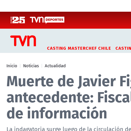
Click acá para ir directamente al contenido
CASTING MASTERCHEF CHILE
CASTI
Inicio
Noticias
Actualidad
Muerte de Javier 
antecedente: Fiscal
de información
La indagatoria surge luego de la circulación d