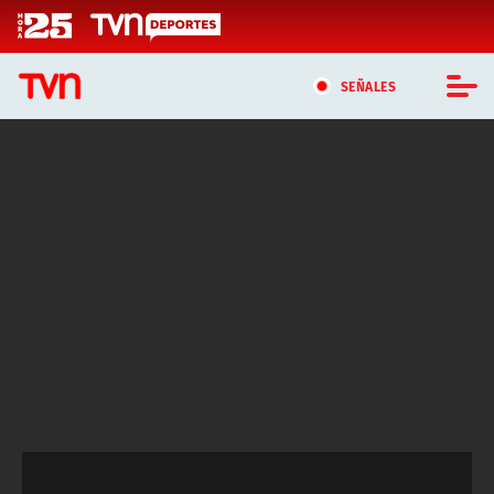
Click acá para ir directamente al contenido
SEÑALES
CASTING MASTERCHEF CHILE
CASTING TVN VERTICAL
TVN VERTICAL
TVN PLAY
PROGRAMAS
TELESERIES
NTV