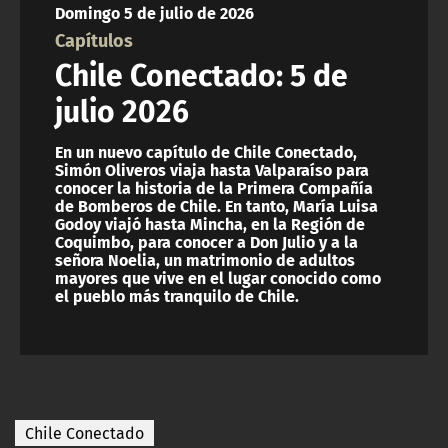
Domingo 5 de julio de 2026
ACTUALIDAD Y TENDENCIAS
Capítulos
Chile Conectado: 5 de
CORPORATIVO Y TRANSPARENCIA
julio 2026
CANAL DE DENUNCIAS
En un nuevo capítulo de Chile Conectado,
Simón Oliveros viaja hasta Valparaíso para
conocer la historia de la Primera Compañía
ÁREA DE PROYECTOS
de Bomberos de Chile. En tanto, María Luisa
Godoy viajó hasta Mincha, en la Región de
Coquimbo, para conocer a Don Julio y a la
señora Noelia, un matrimonio de adultos
mayores que vive en el lugar conocido como
el pueblo más tranquilo de Chile.
Chile Conectado