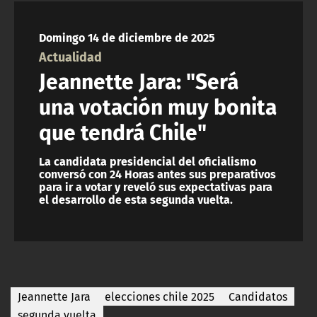
NTV
Domingo 14 de diciembre de 2025
ACTUALIDAD Y TENDENCIAS
Actualidad
Jeannette Jara: "Será
CORPORATIVO Y TRANSPARENCIA
una votación muy bonita
que tendrá Chile"
CANAL DE DENUNCIAS
La candidata presidencial del oficialismo
ÁREA DE PROYECTOS
conversó con 24 Horas antes sus preparativos
para ir a votar y reveló sus expectativas para
el desarrollo de esta segunda vuelta.
Jeannette Jara
elecciones chile 2025
Candidatos
segunda vuelta