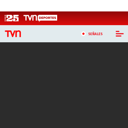
Click acá para ir directamente al contenido
SEÑALES
CASTING MASTERCHEF CHILE
CASTING TVN VERTICAL
TVN VERTICAL
TVN PLAY
PROGRAMAS
TELESERIES