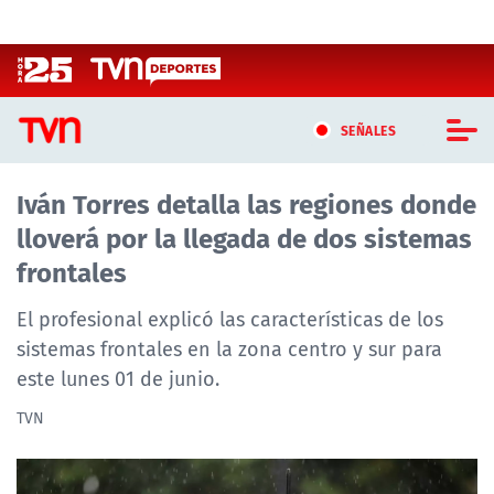
Click acá para ir directamente al contenido
SEÑALES
Iván Torres detalla las regiones donde
CASTING MASTERCHEF CHILE
lloverá por la llegada de dos sistemas
CASTING TVN VERTICAL
frontales
TVN VERTICAL
El profesional explicó las características de los
sistemas frontales en la zona centro y sur para
TVN PLAY
este lunes 01 de junio.
PROGRAMAS
TVN
TELESERIES