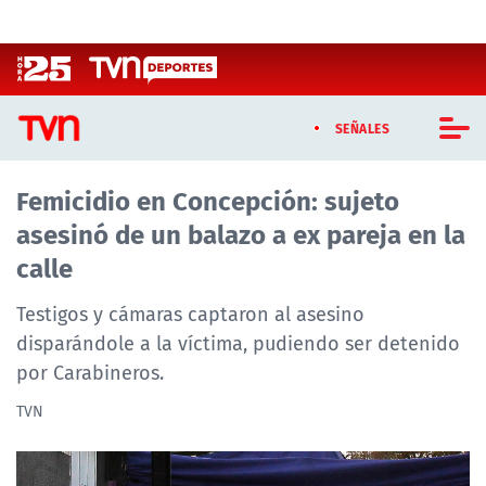
Click acá para ir directamente al contenido
SEÑALES
Femicidio en Concepción: sujeto
CASTING MASTERCHEF CHILE
asesinó de un balazo a ex pareja en la
CASTING TVN VERTICAL
calle
TVN VERTICAL
Testigos y cámaras captaron al asesino
disparándole a la víctima, pudiendo ser detenido
TVN PLAY
por Carabineros.
PROGRAMAS
TVN
TELESERIES