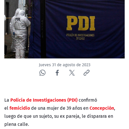
NTV
ACTUALIDAD Y TENDENCIAS
CORPORATIVO Y TRANSPARENCIA
CANAL DE DENUNCIAS
Jueves 31 de agosto de 2023
ÁREA DE PROYECTOS
Policía de Investigaciones (PDI)
La
confirmó
femicidio
Concepción
el
de una mujer de 39 años en
,
luego de que un sujeto, su ex pareja, le disparara en
plena calle.