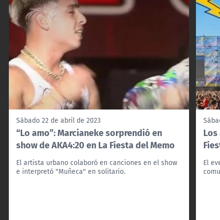
Sábado 22 de abril de 2023
Sábad
“Lo amo”: Marcianeke sorprendió en
Los 
show de AKA4:20 en La Fiesta del Memo
Fie
El artista urbano colaboró en canciones en el show
El ev
e interpretó "Muñeca" en solitario.
comu