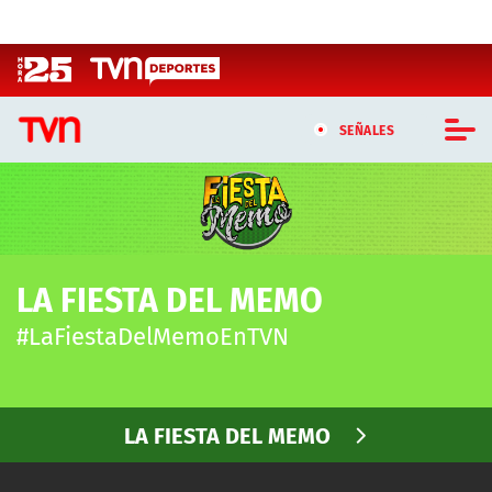
Click acá para ir directamente al contenido
SEÑALES
CASTING MASTERCHEF CHILE
CASTING TVN VERTICAL
LA FIESTA DEL MEMO
TVN VERTICAL
#LaFiestaDelMemoEnTVN
TVN PLAY
PROGRAMAS
LA FIESTA DEL MEMO
TELESERIES